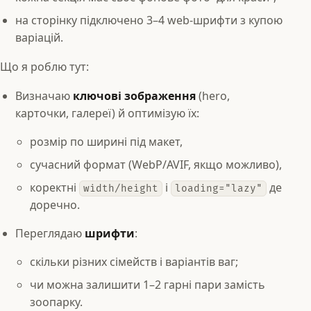
на сторінку підключено 3–4 web-шрифти з купою
варіацій.
Що я роблю тут:
Визначаю
ключові зображення
(hero,
карточки, галереї) й оптимізую їх:
розмір по ширині під макет,
сучасний формат (WebP/AVIF, якщо можливо),
коректні
і
де
width/height
loading="lazy"
доречно.
Переглядаю
шрифти
:
скільки різних сімейств і варіантів ваг;
чи можна залишити 1–2 гарні пари замість
зоопарку.