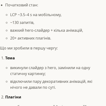
Початковий стан:
LCP ~3.5–4 s на мобільному,
~130 запитів,
важкий hero‑слайдер + кілька анімацій,
20+ активних плагінів.
Що ми зробили в першу чергу:
Тема
викинули слайдер з hero, замінили на одну
статичну картинку;
відключили пару декоративних анімацій, які
нічого не давали по суті.
Плагіни