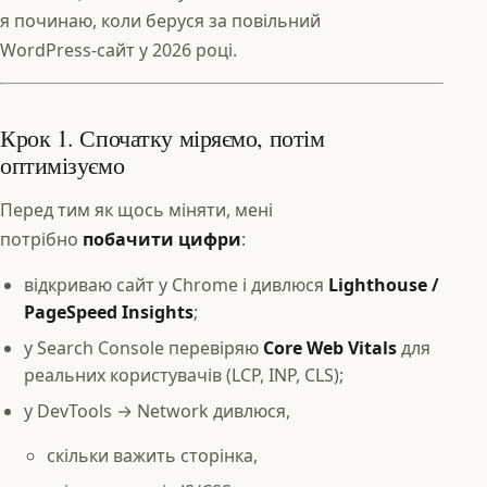
я починаю, коли беруся за повільний
WordPress‑сайт у 2026 році.
Крок 1. Спочатку міряємо, потім
оптимізуємо
Перед тим як щось міняти, мені
потрібно
побачити цифри
:
відкриваю сайт у Chrome і дивлюся
Lighthouse /
PageSpeed Insights
;
у Search Console перевіряю
Core Web Vitals
для
реальних користувачів (LCP, INP, CLS);
у DevTools → Network дивлюся,
скільки важить сторінка,