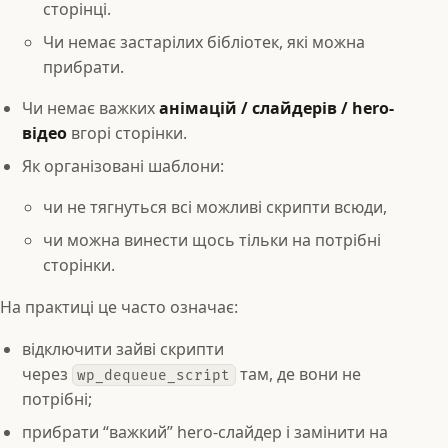
сторінці.
Чи немає застарілих бібліотек, які можна
прибрати.
Чи немає важких
анімацій / слайдерів / hero-
відео
вгорі сторінки.
Як організовані шаблони:
чи не тягнуться всі можливі скрипти всюди,
чи можна винести щось тільки на потрібні
сторінки.
На практиці це часто означає:
відключити зайві скрипти
через
там, де вони не
wp_dequeue_script
потрібні;
прибрати “важкий” hero-слайдер і замінити на