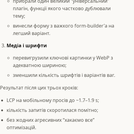
прибрали один великий “універсальний”
плагін, функції якого частково дублювали
тему;
винесли форму з важкого form-builder’а на
легший варіант.
Медіа і шрифти
перевигрузили ключові картинки у WebP з
адекватною шириною;
зменшили кількість шрифтів і варіантів ваг.
Результат після цих трьох кроків:
LCP на мобільному просів до ~1.7–1.9 s;
кількість запитів скоротилася помітно;
без жодних агресивних “хакаємо все”
оптимізацій.