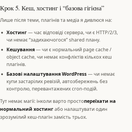
Крок 5. Кеш, хостинг і “базова гігієна”
Лише після теми, плагінів та медіа я дивлюся на:
Хостинг
— час відповіді сервера, чи є HTTP/2/3,
чи немає “задихаючогося” shared плану.
Кешування
— чи є нормальний page cache /
object cache, чи немає конфліктів кількох кеш
плагінів.
Базові налаштування WordPress
— чи немає
купи застарілих ревізій, автозбережень без
контролю, перевантажених cron‑подій.
Тут немає магії: інколи варто просто
переїхати на
нормальний хостинг
або налаштувати один
зрозумілий кеш‑плагін замість трьох.