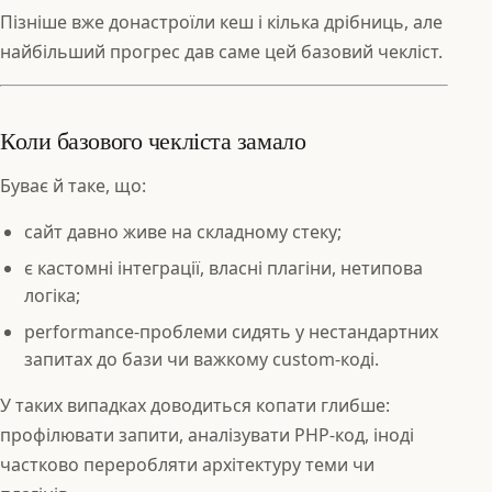
Пізніше вже донастроїли кеш і кілька дрібниць, але
найбільший прогрес дав саме цей базовий чекліст.
Коли базового чекліста замало
Буває й таке, що:
сайт давно живе на складному стеку;
є кастомні інтеграції, власні плагіни, нетипова
логіка;
performance‑проблеми сидять у нестандартних
запитах до бази чи важкому custom-коді.
У таких випадках доводиться копати глибше:
профілювати запити, аналізувати PHP‑код, іноді
частково переробляти архітектуру теми чи