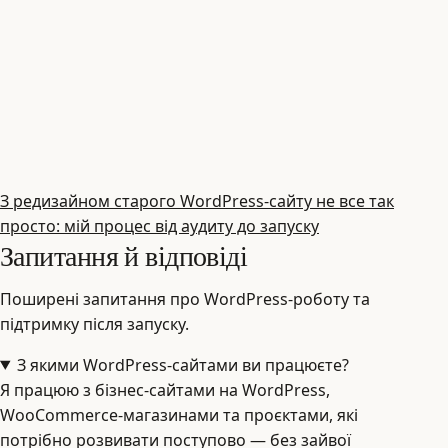
З редизайном старого WordPress‑сайту не все так
просто: мій процес від аудиту до запуску
Запитання й відповіді
Поширені запитання про WordPress-роботу та
підтримку після запуску.
З якими WordPress‑сайтами ви працюєте?
Я працюю з бізнес‑сайтами на WordPress,
WooCommerce‑магазинами та проєктами, які
потрібно розвивати поступово — без зайвої