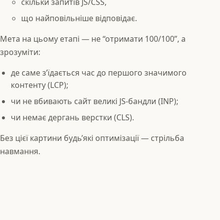
скільки запитів JS/CSS,
що найповільніше відповідає.
Мета на цьому етапі — не “отримати 100/100”, а
зрозуміти:
де саме з’їдається час до першого значимого
контенту (LCP);
чи не вбивають сайт великі JS‑бандли (INP);
чи немає дергань верстки (CLS).
Без цієї картини будь’які оптимізації — стрільба
навмання.