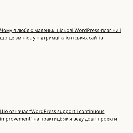
Чому я люблю маленькі цільові WordPress‑плагіни і
що це змінює у підтримці клієнтських сайтів
Що означає “WordPress support і continuous
improvement” на практиці: як я веду довгі проекти