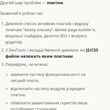
Другий шар проблем —
плагіни
.
Зазвичай я роблю так:
Дивлюся список активних плагінів і відразу
помічаю “важку класику”: великі page builder’и,
візуальні слайдери, десяток SEO / analytics
додатків.
У DevTools / вкладці Network дивлюся, які
JS/CSS
файли належать яким плагінам
.
Перевіряю, чи можна:
замінити частину функціональності на
легший плагін;
відключити частину модулів усередині
плагіна;
обмежити завантаження скриптів лише
потрібними сторінками.